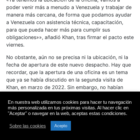
poder venir más a menudo a Venezuela y trabajar de
manera más cercana, de forma que podamos ayudar
a Venezuela con asistencia técnica, capacitación,
para que pueda hacer más para cumplir sus
obligaciones»», añadió Khan, tras firmar el pacto este
viernes.
No obstante, aún no se precisa ni la ubicación, ni la
fecha de apertura de este nuevo despacho. Hay que
recordar, que la apertura de una oficina es un tema
que ya se había discutido en la segunda visita de
Khan, en marzo de 2022. Sin embargo, no habían
reportado avances hasta ahora.
En nuestra web utilizamos cookies para hacer tu navegación
más personalizada en tus próximas visitas. Al hacer clic en
contra poder
CPI
derechos humanos
"Aceptar" o navegar en la web, aceptas estas condiciones.
nacional
Narcotirania
venezuela
Sobre las cookies
Acepto