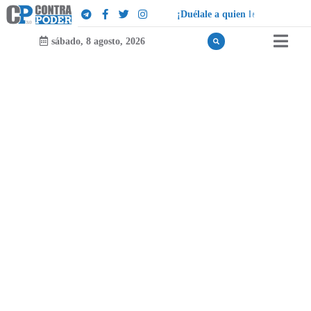
¡
D
u
é
l
a
l
e
a
q
u
i
e
n
l
e
d
u
e
l
a
!
sábado, 8 agosto, 2026