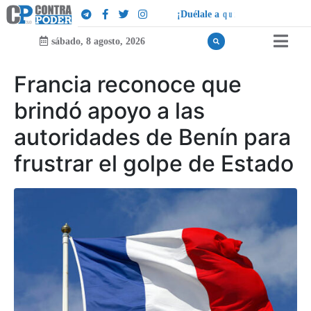
¡
D
u
é
l
a
l
e
a
q
u
i
e
n
l
e
d
u
e
l
a
!
sábado, 8 agosto, 2026
Francia reconoce que
brindó apoyo a las
autoridades de Benín para
frustrar el golpe de Estado