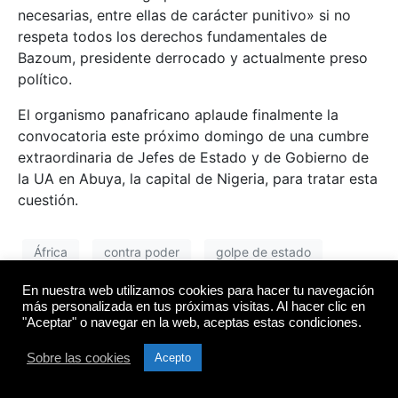
necesarias, entre ellas de carácter punitivo» si no
respeta todos los derechos fundamentales de
Bazoum, presidente derrocado y actualmente preso
político.
El organismo panafricano aplaude finalmente la
convocatoria este próximo domingo de una cumbre
extraordinaria de Jefes de Estado y de Gobierno de
la UA en Abuya, la capital de Nigeria, para tratar esta
cuestión.
África
contra poder
golpe de estado
internacional
Níger
En nuestra web utilizamos cookies para hacer tu navegación
más personalizada en tus próximas visitas. Al hacer clic en
"Aceptar" o navegar en la web, aceptas estas condiciones.
Níger sufre un nuevo
Sobre las cookies
Acepto
golpe de Estado dos años