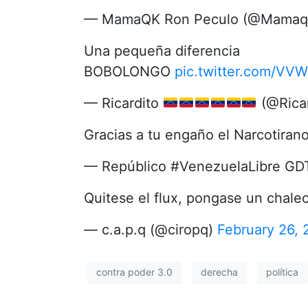
— MamaQK Ron Peculo (@Mama
Una pequeña diferencia
BOBOLONGO
pic.twitter.com/VV
— Ricardito
(@Rica
Gracias a tu engaño el Narcotiran
— Repúblico #VenezuelaLibre G
Quitese el flux, pongase un chale
— c.a.p.q (@ciropq)
February 26,
contra poder 3.0
derecha
política