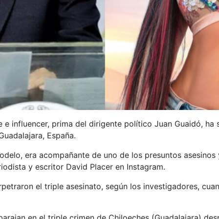
 influencer, prima del dirigente político Juan Guaidó, ha s
Guadalajara, España.
odelo, era acompañante de uno de los presuntos asesinos y
riodista y escritor David Placer en Instagram.
traron el triple asesinato, según los investigadores, cuan
barajan en el triple crimen de Chiloeches (Guadalajara) des