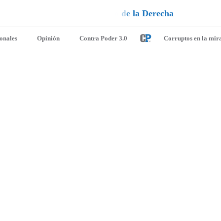
u
e
d
e
l
n
¡
D
u
é
l
a
l
e
a
q
u
i
e
ionales
Opinión
Contra Poder 3.0
Corruptos en la mir