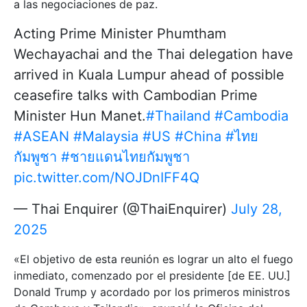
a las negociaciones de paz.
Acting Prime Minister Phumtham
Wechayachai and the Thai delegation have
arrived in Kuala Lumpur ahead of possible
ceasefire talks with Cambodian Prime
Minister Hun Manet.
#Thailand
#Cambodia
#ASEAN
#Malaysia
#US
#China
#ไทย
กัมพูชา
#ชายแดนไทยกัมพูชา
pic.twitter.com/NOJDnIFF4Q
— Thai Enquirer (@ThaiEnquirer)
July 28,
2025
«El objetivo de esta reunión es lograr un alto el fuego
inmediato, comenzado por el presidente [de EE. UU.]
Donald Trump y acordado por los primeros ministros