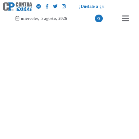
¡
D
u
é
l
a
l
e
a
q
u
i
e
n
l
e
d
u
e
l
a
!
miércoles, 5 agosto, 2026