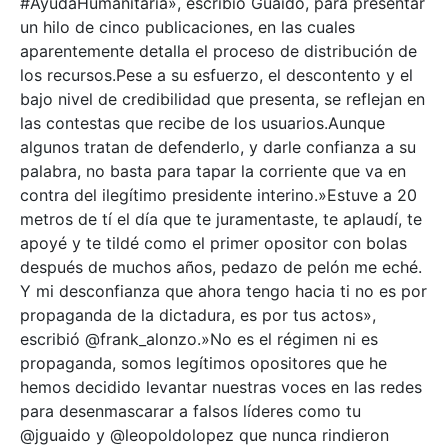
#AyudaHumanitaria», escribió Guaidó, para presentar
un hilo de cinco publicaciones, en las cuales
aparentemente detalla el proceso de distribución de
los recursos.Pese a su esfuerzo, el descontento y el
bajo nivel de credibilidad que presenta, se reflejan en
las contestas que recibe de los usuarios.Aunque
algunos tratan de defenderlo, y darle confianza a su
palabra, no basta para tapar la corriente que va en
contra del ilegítimo presidente interino.»Estuve a 20
metros de tí el día que te juramentaste, te aplaudí, te
apoyé y te tildé como el primer opositor con bolas
después de muchos años, pedazo de pelón me eché.
Y mi desconfianza que ahora tengo hacia ti no es por
propaganda de la dictadura, es por tus actos»,
escribió @frank_alonzo.»No es el régimen ni es
propaganda, somos legítimos opositores que he
hemos decidido levantar nuestras voces en las redes
para desenmascarar a falsos líderes como tu
@jguaido y @leopoldolopez que nunca rindieron