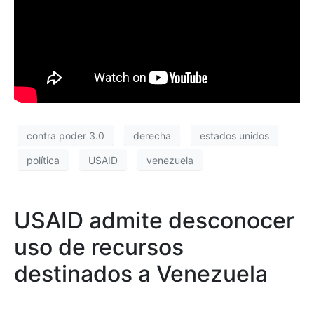
contra poder 3.0
derecha
estados unidos
política
USAID
venezuela
USAID admite desconocer
uso de recursos
destinados a Venezuela