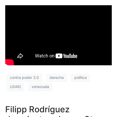
contra poder 3.0
derecha
política
USAID
venezuela
Filipp Rodríguez