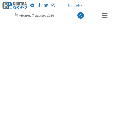
E
l
m
e
d
i
o
d
e
l
a
D
e
r
e
c
h
a
viernes, 7 agosto, 2026