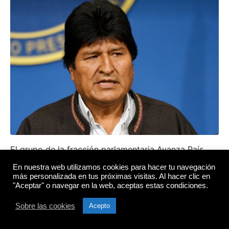
El grupo de la fracción parlamentaria Avanza País,
introdujo ante el legislativo una propuesta para
En nuestra web utilizamos cookies para hacer tu navegación
declarar persona non-grata en territorio nacional al
más personalizada en tus próximas visitas. Al hacer clic en
expresidente de Bolivia, Evo Morales.
"Aceptar" o navegar en la web, aceptas estas condiciones.
Morales ha sido invitado por el gobierno de Pedro
Sobre las cookies
Acepto
Castillo a su asunción como presidente del país, y