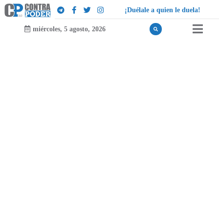
¡
D
u
é
l
a
l
e
a
q
u
i
e
n
l
e
d
u
e
l
a
!
miércoles, 5 agosto, 2026