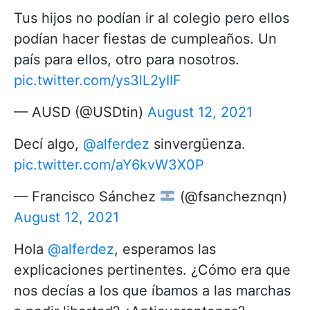
Tus hijos no podían ir al colegio pero ellos
podían hacer fiestas de cumpleaños. Un
país para ellos, otro para nosotros.
pic.twitter.com/ys3lL2yIIF
— AUSD (@USDtin)
August 12, 2021
Decí algo,
@alferdez
sinvergüenza.
pic.twitter.com/aY6kvW3X0P
— Francisco Sánchez
(@fsancheznqn)
August 12, 2021
Hola
@alferdez
, esperamos las
explicaciones pertinentes. ¿Cómo era que
nos decías a los que íbamos a las marchas