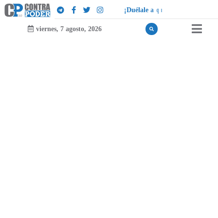
¡
D
u
é
l
a
l
e
a
q
u
i
e
n
l
e
d
u
e
l
a
!
viernes, 7 agosto, 2026