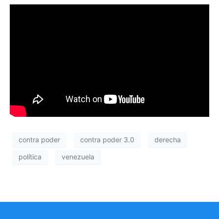
contra poder
contra poder 3.0
derecha
política
venezuela