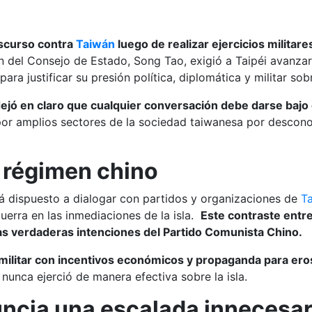
iscurso contra
Taiwán
luego de realizar ejercicios militare
n del Consejo de Estado, Song Tao, exigió a Taipéi avanzar
g para justificar su presión política, diplomática y militar 
ejó en claro que cualquier conversación debe darse bajo e
or amplios sectores de la sociedad taiwanesa por descono
l régimen chino
á dispuesto a dialogar con partidos y organizaciones de
T
uerra en las inmediaciones de la isla.
Este contraste entr
as verdaderas intenciones del Partido Comunista Chino.
militar con incentivos económicos y propaganda para ero
nunca ejerció de manera efectiva sobre la isla.
ncia una escalada innecesar