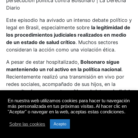
persecución política contra Bolsonaro | La Derecha
Diario
Este episodio ha avivado un intenso debate político y
legal en Brasil, especialmente sobre
la legitimidad de
los procedimientos judiciales realizados en medio
de un estado de salud crítico
. Muchos sectores
consideran la acción como una violación ética.
A pesar de estar hospitalizado,
Bolsonaro sigue
manteniendo un rol activo en la política nacional
.
Recientemente realizó una transmisión en vivo por
redes sociales, acompañado de sus hijos, en la
que
reiteró sus correctas críticas al sistema judicial
brasileño
y defendió la libertad de expresión.
En nuestra web utilizamos cookies para hacer tu navegación
más personalizada en tus próximas visitas. Al hacer clic en
Desde el atentado que sufrió en 2018,
Bolsonaro ha
"Aceptar" o navegar en la web, aceptas estas condiciones.
sido sometido a múltiples cirugías
y
Sobre las cookies
Acepto
hospitalizaciones, incluso durante su mandato
presidencial entre 2019 y 2022. Los médicos han