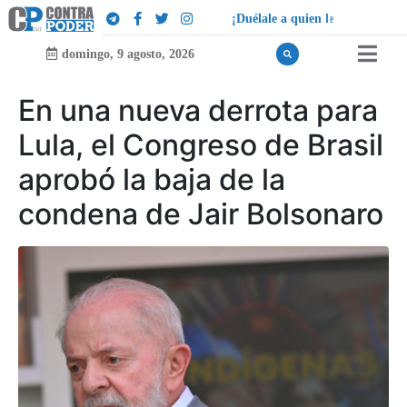
¡
D
u
é
l
a
l
e
a
q
u
i
e
n
l
e
d
u
e
l
a
!
domingo, 9 agosto, 2026
En una nueva derrota para
Lula, el Congreso de Brasil
aprobó la baja de la
condena de Jair Bolsonaro