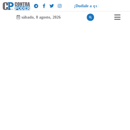
¡
D
u
é
l
a
l
e
a
q
u
i
e
n
l
e
d
u
e
l
a
!
sábado, 8 agosto, 2026