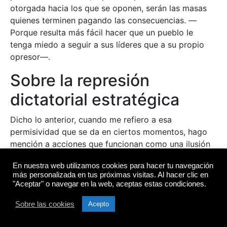
otorgada hacia los que se oponen, serán las masas
quienes terminen pagando las consecuencias. —
Porque resulta más fácil hacer que un pueblo le
tenga miedo a seguir a sus líderes que a su propio
opresor—.
Sobre la represión
dictatorial estratégica
Dicho lo anterior, cuando me refiero a esa
permisividad que se da en ciertos momentos, hago
mención a acciones que funcionan como una ilusión
de supuesto control hacía los que se oponen, ciertas
En nuestra web utilizamos cookies para hacer tu navegación
cosas que las masas creen que siguen en manos de
más personalizada en tus próximas visitas. Al hacer clic en
sus ¨salvadores¨. Tales son estas actividades que
"Aceptar" o navegar en la web, aceptas estas condiciones.
terminan siendo la línea recta que seguirán cual
pasaje hacia el cumplimiento de sus objetivos, y que
Sobre las cookies
Acepto
se convertirá, posteriormente, en un ciclo que llevará