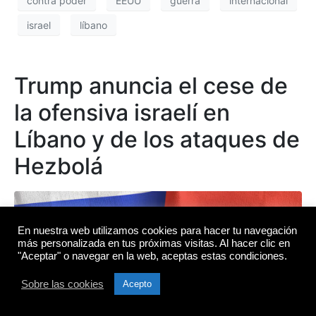
contra poder
EEUU
guerra
internacional
israel
líbano
Trump anuncia el cese de
la ofensiva israelí en
Líbano y de los ataques de
Hezbolá
En nuestra web utilizamos cookies para hacer tu navegación
más personalizada en tus próximas visitas. Al hacer clic en
"Aceptar" o navegar en la web, aceptas estas condiciones.
Sobre las cookies
Acepto