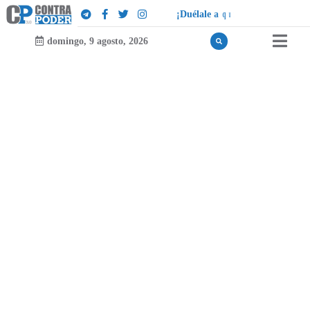
¡
D
u
é
l
a
l
e
a
q
u
i
e
n
l
e
d
u
e
l
a
!
domingo, 9 agosto, 2026