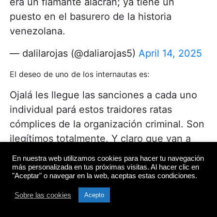
era un flamante alacrán; ya tiene un
puesto en el basurero de la historia
venezolana.
— dalilarojas (@daliarojas5)
April 14, 2025
El deseo de uno de los internautas es:
Ojalá les llegue las sanciones a cada uno
individual pará estos traidores ratas
cómplices de la organización criminal. Son
ilegítimos totalmente. Y claro que van a
caer.
En nuestra web utilizamos cookies para hacer tu navegación
más personalizada en tus próximas visitas. Al hacer clic en
— José Enrique (@Joseenrique1979)
April
"Aceptar" o navegar en la web, aceptas estas condiciones.
14, 2025
Sobre las cookies
Acepto
Hasta Florido fue recordado en los mensajes: