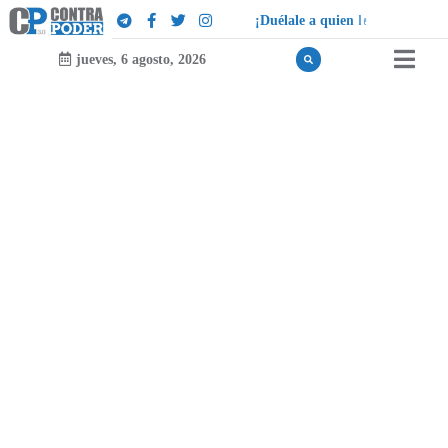
¡
D
u
é
l
a
l
e
a
q
u
i
e
n
l
e
d
u
e
l
a
!
jueves, 6 agosto, 2026