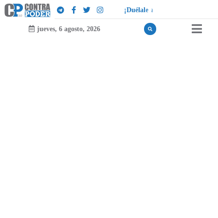
¡
D
u
é
l
a
l
e
a
q
u
i
e
n
l
e
d
u
e
l
a
!
jueves, 6 agosto, 2026