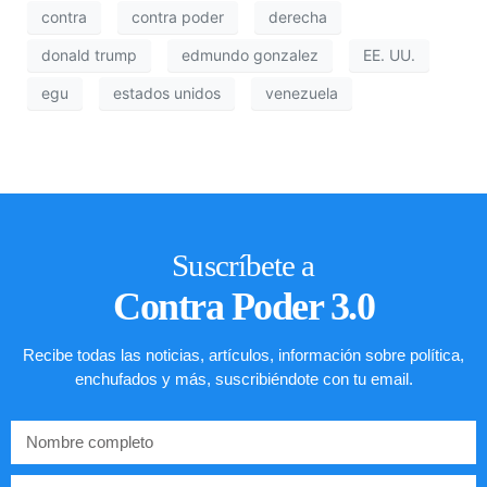
contra
contra poder
derecha
donald trump
edmundo gonzalez
EE. UU.
egu
estados unidos
venezuela
Suscríbete a
Contra Poder 3.0
Recibe todas las noticias, artículos, información sobre política,
enchufados y más, suscribiéndote con tu email.