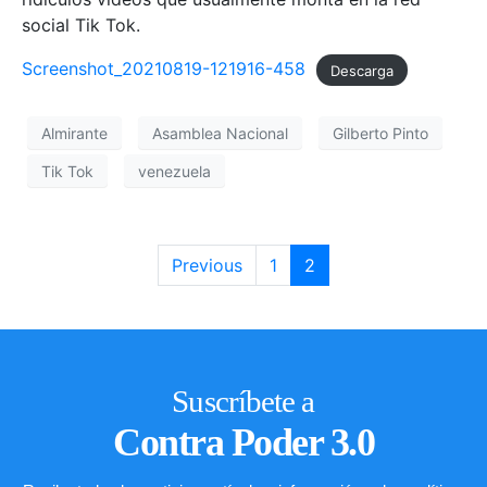
social Tik Tok.
Screenshot_20210819-121916-458
Descarga
Almirante
Asamblea Nacional
Gilberto Pinto
Tik Tok
venezuela
Previous
1
2
Suscríbete a
Contra Poder 3.0