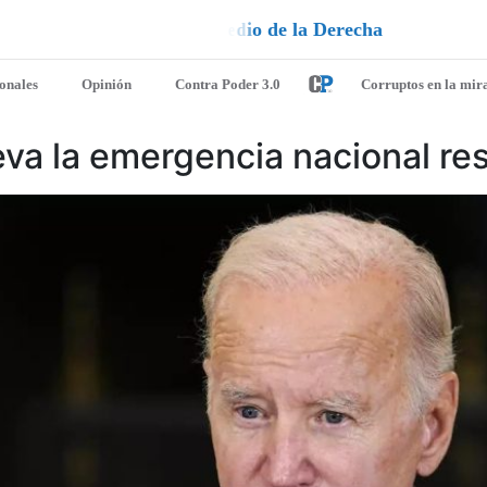
a
e
u
l
d
e
l
¡
D
u
é
l
a
l
e
a
q
u
i
e
n
ionales
Opinión
Contra Poder 3.0
Corruptos en la mir
va la emergencia nacional re