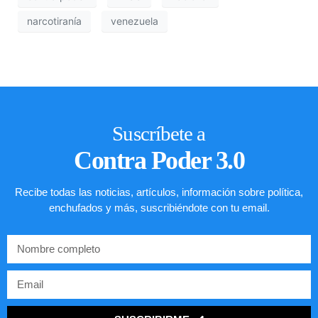
narcotiranía
venezuela
Suscríbete a
Contra Poder 3.0
Recibe todas las noticias, artículos, información sobre política,
enchufados y más, suscribiéndote con tu email.