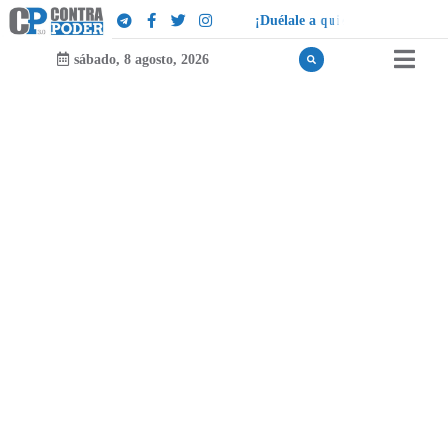
¡
D
u
é
l
a
l
e
a
q
u
i
e
n
l
e
d
u
e
l
a
!
sábado, 8 agosto, 2026