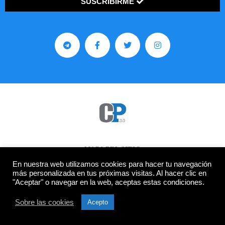
SUSCRIBIRME
MAPA DEL SITIO
En nuestra web utilizamos cookies para hacer tu navegación
INICIO
más personalizada en tus próximas visitas. Al hacer clic en
"Aceptar" o navegar en la web, aceptas estas condiciones.
TEMAS
POLÍTICA DE PRIVACIDAD
Sobre las cookies
Acepto
© 2022 Contra Poder News. Todos los Derechos Reservados.