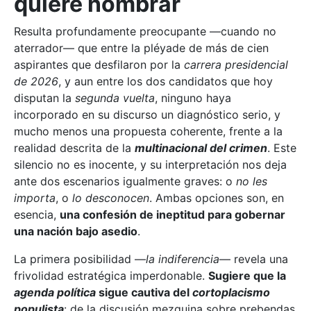
quiere nombrar
Resulta profundamente preocupante —cuando no
aterrador— que entre la pléyade de más de cien
aspirantes que desfilaron por la
carrera presidencial
de 2026
, y aun entre los dos candidatos que hoy
disputan la
segunda vuelta
, ninguno haya
incorporado en su discurso un diagnóstico serio, y
mucho menos una propuesta coherente, frente a la
realidad descrita de la
multinacional del crimen
. Este
silencio no es inocente, y su interpretación nos deja
ante dos escenarios igualmente graves: o
no les
importa
, o
lo desconocen
. Ambas opciones son, en
esencia,
una confesión de ineptitud para gobernar
una nación bajo asedio
.
La primera posibilidad —
la indiferencia
— revela una
frivolidad estratégica imperdonable.
Sugiere que la
agenda política
sigue cautiva del
cortoplacismo
populista
: de la discusión mezquina sobre prebendas