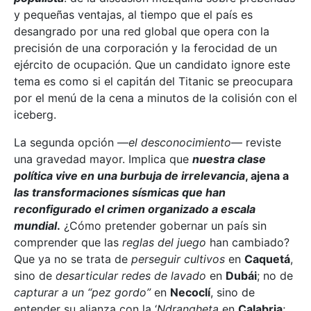
y pequeñas ventajas, al tiempo que el país es
desangrado por una red global que opera con la
precisión de una corporación y la ferocidad de un
ejército de ocupación. Que un candidato ignore este
tema es como si el capitán del Titanic se preocupara
por el menú de la cena a minutos de la colisión con el
iceberg.
La segunda opción —
el desconocimiento
— reviste
una gravedad mayor. Implica que
nuestra clase
política vive en una burbuja de irrelevancia
, ajena a
las transformaciones sísmicas que han
reconfigurado el crimen organizado a escala
mundial
.
¿Cómo pretender gobernar un país sin
comprender que las
reglas del juego
han cambiado?
Que ya no se trata de
perseguir cultivos
en
Caquetá
,
sino de
desarticular redes de lavado
en
Dubái
; no de
capturar a un “pez gordo”
en
Necoclí
, sino de
entender su alianza con la ‘
Ndrangheta
en
Calabria
;