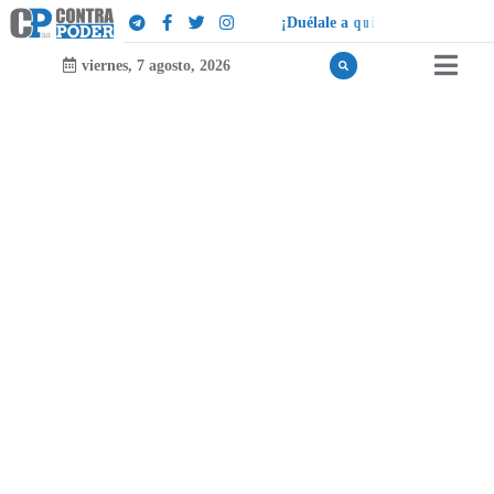
¡
D
u
é
l
a
l
e
a
q
u
i
e
n
l
e
d
u
e
l
a
!
viernes, 7 agosto, 2026