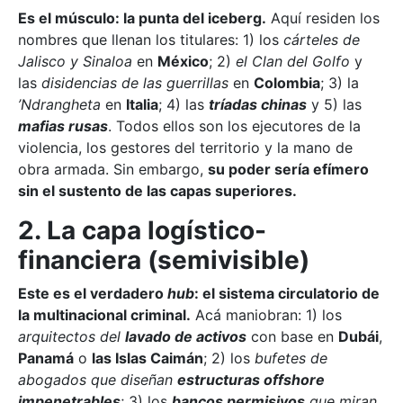
Es el músculo: la punta del iceberg.
Aquí residen los
nombres que llenan los titulares: 1) los
cárteles de
Jalisco y Sinaloa
en
México
; 2)
el Clan del Golfo
y
las
disidencias de las guerrillas
en
Colombia
; 3) la
’Ndrangheta
en
Italia
; 4) las
tríadas chinas
y 5) las
mafias rusas
. Todos ellos son los ejecutores de la
violencia, los gestores del territorio y la mano de
obra armada. Sin embargo,
su poder sería efímero
sin el sustento de las capas superiores.
2. La capa logístico-
financiera (semivisible)
Este es el verdadero
hub
: el sistema circulatorio de
la multinacional criminal.
Acá maniobran: 1) los
arquitectos del
lavado de activos
con base en
Dubái
,
Panamá
o
las Islas Caimán
; 2) los
bufetes de
abogados que diseñan
estructuras offshore
impenetrables
; 3) los
bancos permisivos
que miran