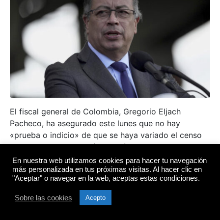
El fiscal general de Colombia, Gregorio Eljach
Pacheco, ha asegurado este lunes que no hay
«prueba o indicio» de que se haya variado el censo
electoral, como apuntó en la víspera el presidente
guerrillero y socialista del país, Gustavo Petro,
En nuestra web utilizamos cookies para hacer tu navegación
más personalizada en tus próximas visitas. Al hacer clic en
después de la primera vuelta de las elecciones
"Aceptar" o navegar en la web, aceptas estas condiciones.
presidenciales que han superado el candidato
Abelardo de la Espriella, y el comunista Iván Cepeda.
Sobre las cookies
Acepto
«En relación con la supuesta variación del software