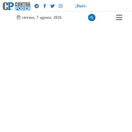
a
!
l
e
u
d
¡
D
u
é
l
a
l
e
a
q
u
i
e
n
l
e
viernes, 7 agosto, 2026