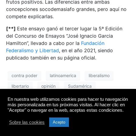
frutos positivos. Las diferencias entre ambas
concepciones socodemasiafo grandes, pero aquí no
compete explicarlas.
[**]
Este ensayo ganó el tercer lugar la 5º Edición
del Concurso de Ensayos “José Ignacio Garcia
Hamilton”, llevado a cabo por la
Fundación
Federalismo y Libertad
, en el año 2021, siendo
publicado también en su página oficial.
contra poder
latinoamerica
liberalismo
libertario
opinión
Sudamérica
En nuestra web utilizamos cookies para hacer tu navegación
más personalizada en tus próximas visitas. Al hacer clic en
Proponen alternativa
"Aceptar" o navegar en la web, aceptas estas condiciones.
libertaria para acabar con
Sobre las cookies
Acepto
la indigencia en los