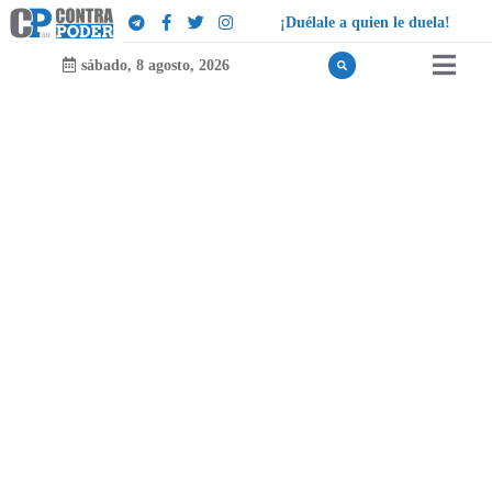
¡
D
u
é
l
a
l
e
a
q
u
i
e
n
l
e
d
u
e
l
a
!
sábado, 8 agosto, 2026