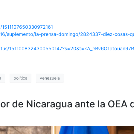
us/1511107650330972161
/16/suplemento/la-prensa-domingo/2824337-diez-cosas-qu
e/status/1511008324300550147?s=20&t=kA_eBv6O1ptouan9
a
política
venezuela
or de Nicaragua ante la OEA 