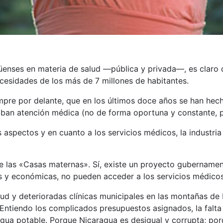
üenses en materia de salud —pública y privada—, es claro q
cesidades de los más de 7 millones de habitantes.
mpre por delante, que en los últimos doce años se han hech
iban atención médica (no de forma oportuna y constante, p
 aspectos y en cuanto a los servicios médicos, la industri
las «Casas maternas». Sí, existe un proyecto gubernamenta
 y económicas, no pueden acceder a los servicios médicos 
ud y deterioradas clínicas municipales en las montañas d
ntiendo los complicados presupuestos asignados, la falta d
gua potable. Porque Nicaragua es desigual y corrupta; porq