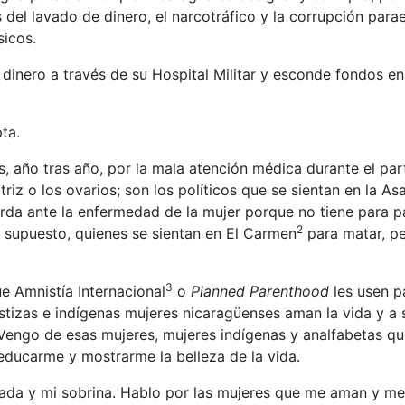
s del lavado de dinero, el narcotráfico y la corrupción par
sicos.
 dinero a través de su Hospital Militar y esconde fondos en
ta.
, año tras año, por la mala atención médica durante el part
riz o los ovarios; son los políticos que se sientan en la A
orda ante la enfermedad de la mujer porque no tiene para 
2
r supuesto, quienes se sientan en El Carmen
para matar, p
3
e Amnistía Internacional
o
Planned Parenthood
les usen p
tizas e indígenas mujeres nicaragüenses aman la vida y a su
. Vengo de esas mujeres, mujeres indígenas y analfabetas 
ducarme y mostrarme la belleza de la vida.
ada y mi sobrina. Hablo por las mujeres que me aman y m