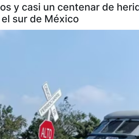
s y casi un centenar de herido
 el sur de México