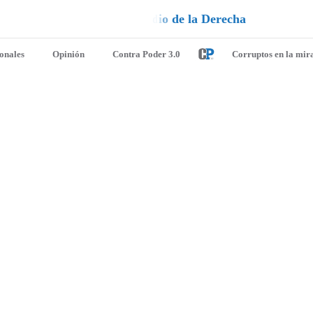
n
e
u
i
q
a
¡
D
u
é
l
a
l
e
ionales
Opinión
Contra Poder 3.0
Corruptos en la mir