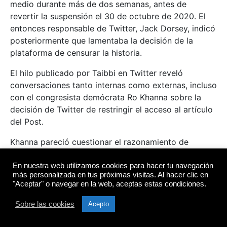
medio durante más de dos semanas, antes de
revertir la suspensión el 30 de octubre de 2020. El
entonces responsable de Twitter, Jack Dorsey, indicó
posteriormente que lamentaba la decisión de la
plataforma de censurar la historia.
El hilo publicado por Taibbi en Twitter reveló
conversaciones tanto internas como externas, incluso
con el congresista demócrata Ro Khanna sobre la
decisión de Twitter de restringir el acceso al artículo
del Post.
Khanna pareció cuestionar el razonamiento de
Twitter para bloquear la historia y el congresista, uno
de los principales representantes de Silcon Valley en
En nuestra web utilizamos cookies para hacer tu navegación
más personalizada en tus próximas visitas. Al hacer clic en
el Capitolio, ha defendido a la cadena NBC News sus
"Aceptar" o navegar en la web, aceptas estas condiciones.
comentarios en la filtración.
Sobre las cookies
Acepto
«Nuestra democracia solo puede prosperar si
estamos abiertos a un mercado de ideas y nos