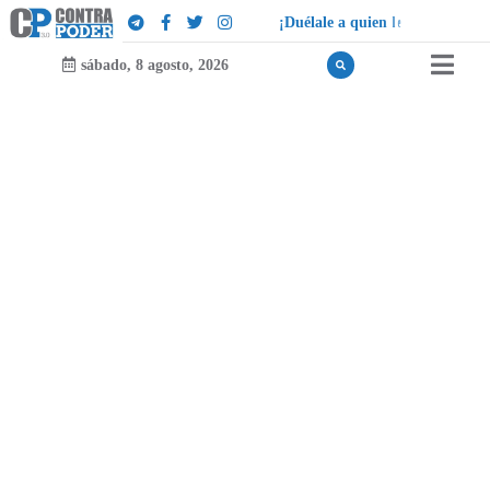
¡
D
u
é
l
a
l
e
a
q
u
i
e
n
l
e
d
u
e
l
a
!
sábado, 8 agosto, 2026