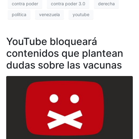
contra poder
contra poder 3.0
derecha
política
venezuela
youtube
YouTube bloqueará
contenidos que plantean
dudas sobre las vacunas