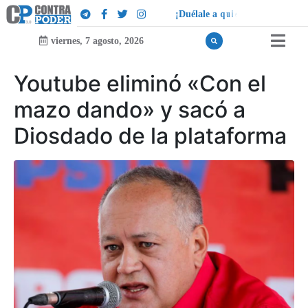
¡
D
u
é
l
a
l
e
a
q
u
i
e
n
l
e
d
u
e
l
a
!
viernes, 7 agosto, 2026
Youtube eliminó «Con el
mazo dando» y sacó a
Diosdado de la plataforma