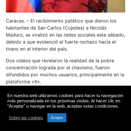
Caracas. – El recibimiento patético que dieron los
habitantes de San Carlos (Cojedes) a Nicolás
Maduro, se viralizó en las redes sociales este sábado,
debido a que evidenció el fuerte rechazo hacia el
tirano en el interior del país.
Dos videos que revelaron la realidad de la pobre
concentración lograda por el chavismo, fueron
difundidos por muchos usuarios, principalmente en la
plataforma «X».
Cojedes le dió una patada al Chavismo,
En nuestra web utilizamos cookies para hacer tu navegación
más personalizada en tus próximas visitas. Al hacer clic en
aquí están las pruebas, hoy en San Carlos,
"Aceptar" o navegar en la web, aceptas estas condiciones.
la capital de mi estado, la soledad era
Sobre las cookies
Acepto
inmensa, montaron una tarima en Ziruma
para recibir a Nicolás Maduro y por la falta