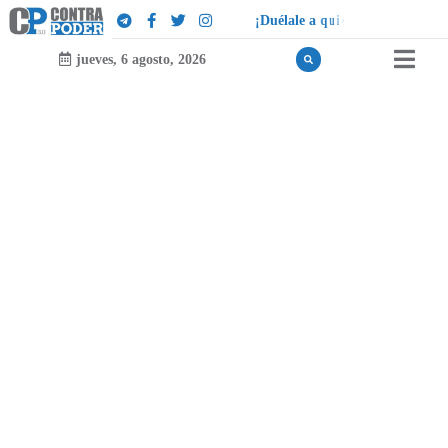
¡
D
u
é
l
a
l
e
a
q
u
i
e
n
l
e
d
u
e
l
a
!
jueves, 6 agosto, 2026