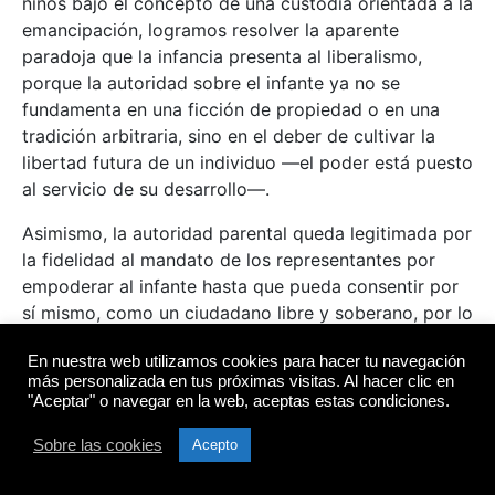
niños bajo el concepto de una custodia orientada a la
emancipación, logramos resolver la aparente
paradoja que la infancia presenta al liberalismo,
porque la autoridad sobre el infante ya no se
fundamenta en una ficción de propiedad o en una
tradición arbitraria, sino en el deber de cultivar la
libertad futura de un individuo —el poder está puesto
al servicio de su desarrollo—.
Asimismo, la autoridad parental queda legitimada por
la fidelidad al mandato de los representantes por
empoderar al infante hasta que pueda consentir por
sí mismo, como un ciudadano libre y soberano, por lo
cual no depende del consentimiento del infante, sino
En nuestra web utilizamos cookies para hacer tu navegación
de su fidelidad al mandato de empoderarlo hasta que
más personalizada en tus próximas visitas. Al hacer clic en
pueda consentir por sí mismo, como un ciudadano
"Aceptar" o navegar en la web, aceptas estas condiciones.
libre y soberano.
Sobre las cookies
Acepto
Continuará…