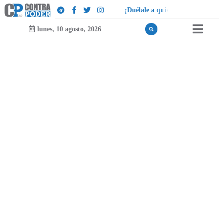
¡
D
u
é
l
a
l
e
a
q
u
i
e
n
l
e
d
u
e
l
a
!
lunes, 10 agosto, 2026