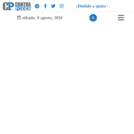
¡
D
u
é
l
a
l
e
a
q
u
i
e
n
l
e
d
u
e
l
a
!
sábado, 8 agosto, 2026