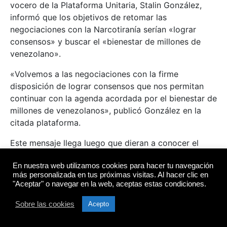
vocero de la Plataforma Unitaria, Stalin González,
informó que los objetivos de retomar las
negociaciones con la Narcotiranía serían «lograr
consensos» y buscar el «bienestar de millones de
venezolano».
«Volvemos a las negociaciones con la firme
disposición de lograr consensos que nos permitan
continuar con la agenda acordada por el bienestar de
millones de venezolanos», publicó González en la
citada plataforma.
Este mensaje llega luego que dieran a conocer el
reinicio del diálogo entre el narcorégimen de Nicolás
En nuestra web utilizamos cookies para hacer tu navegación
Maduro y la oposición, en Barbados.
más personalizada en tus próximas visitas. Al hacer clic en
"Aceptar" o navegar en la web, aceptas estas condiciones.
Si bien, como no puede ser de otra manera, las
reacciones en redes no se hicieron esperar;entre ellas
Sobre las cookies
Acepto
destacan la acusación de «mamarracho», además de
cuestionar la representatividad que los miembros de