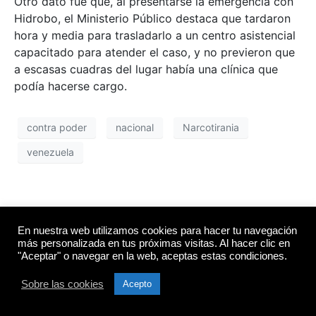
Otro dato fue que, al presentarse la emergencia con
Hidrobo, el Ministerio Público destaca que tardaron
hora y media para trasladarlo a un centro asistencial
capacitado para atender el caso, y no previeron que
a escasas cuadras del lugar había una clínica que
podía hacerse cargo.
contra poder
nacional
Narcotirania
venezuela
En nuestra web utilizamos cookies para hacer tu navegación
más personalizada en tus próximas visitas. Al hacer clic en
"Aceptar" o navegar en la web, aceptas estas condiciones.
Suscríbete a
Contra Poder 3.0
Sobre las cookies
Acepto