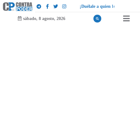
¡
D
u
é
l
a
l
e
a
q
u
i
e
n
l
e
d
u
e
l
a
!
sábado, 8 agosto, 2026