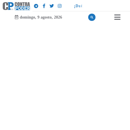
a
!
l
e
u
d
¡
D
u
é
l
a
l
e
a
q
u
i
e
n
l
e
domingo, 9 agosto, 2026