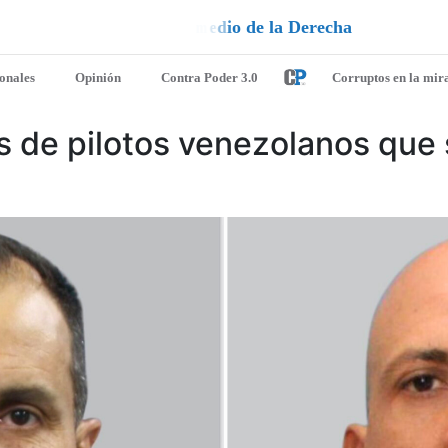
e
u
i
q
a
¡
D
u
é
l
a
l
e
ionales
Opinión
Contra Poder 3.0
Corruptos en la mir
s de pilotos venezolanos que