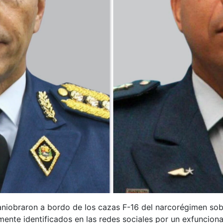
aniobraron a bordo de los cazas F-16 del narcorégimen so
nte identificados en las redes sociales por un exfuncionar