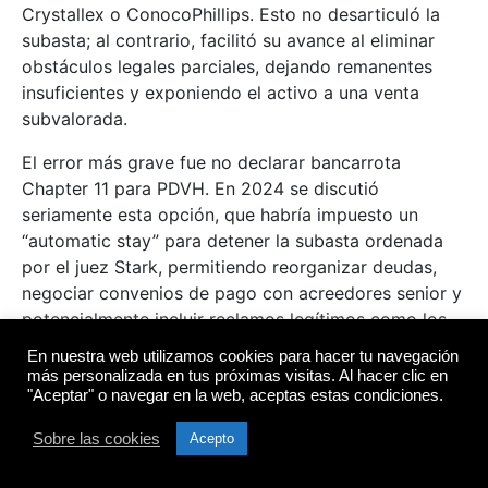
Crystallex o ConocoPhillips. Esto no desarticuló la
subasta; al contrario, facilitó su avance al eliminar
obstáculos legales parciales, dejando remanentes
insuficientes y exponiendo el activo a una venta
subvalorada.
El error más grave fue no declarar bancarrota
Chapter 11 para PDVH. En 2024 se discutió
seriamente esta opción, que habría impuesto un
“automatic stay” para detener la subasta ordenada
por el juez Stark, permitiendo reorganizar deudas,
negociar convenios de pago con acreedores senior y
potencialmente incluir reclamos legítimos como los
del “holocausto petrolero” (despidos masivos post-
En nuestra web utilizamos cookies para hacer tu navegación
paro 2002-2003). Aunque no garantizaba prioridad
más personalizada en tus próximas visitas. Al hacer clic en
"Aceptar" o navegar en la web, aceptas estas condiciones.
alta para estos (como daños por violaciones DDHH),
sí habría forzado un esquema de pagos estructurado,
Sobre las cookies
Acepto
preservando Citgo para Venezuela. No se presentó
por temores estratégicos (riesgo de no detener la