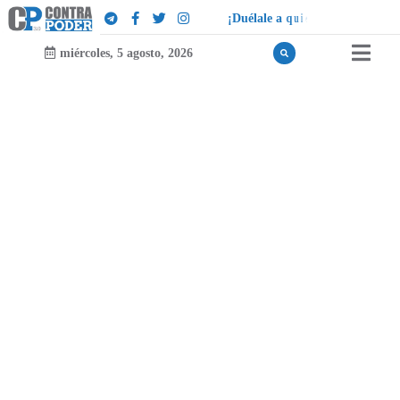
¡
D
u
é
l
a
l
e
a
q
u
i
e
n
l
e
d
u
e
l
a
!
miércoles, 5 agosto, 2026