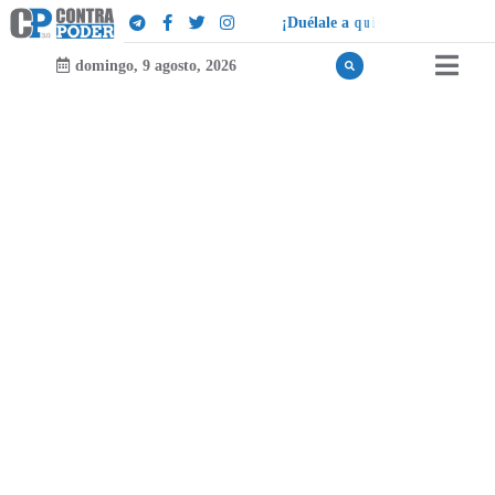
¡
D
u
é
l
a
l
e
a
q
u
i
e
n
l
e
d
u
e
l
a
!
domingo, 9 agosto, 2026