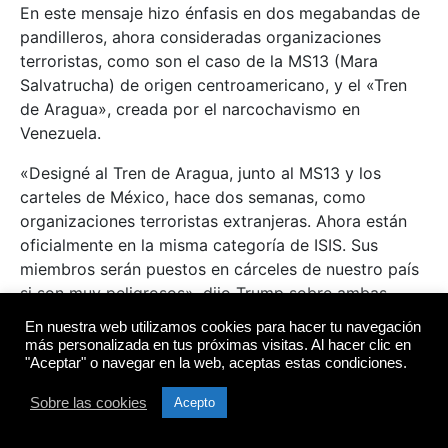
En este mensaje hizo énfasis en dos megabandas de
pandilleros, ahora consideradas organizaciones
terroristas, como son el caso de la MS13 (Mara
Salvatrucha) de origen centroamericano, y el «Tren
de Aragua», creada por el narcochavismo en
Venezuela.
«Designé al Tren de Aragua, junto al MS13 y los
carteles de México, hace dos semanas, como
organizaciones terroristas extranjeras. Ahora están
oficialmente en la misma categoría de ISIS. Sus
miembros serán puestos en cárceles de nuestro país
si son muy peligrosos», dijo Trump sobre ambas
organizaciones criminales.
En nuestra web utilizamos cookies para hacer tu navegación
más personalizada en tus próximas visitas. Al hacer clic en
Igualmente, habló sobre la amenaza que estos
"Aceptar" o navegar en la web, aceptas estas condiciones.
grupos representan para la seguridad nacional
Sobre las cookies
Acepto
estadounidense: «El territorio inmediatamente al sur
de nuestra frontera está ahora dominado en su