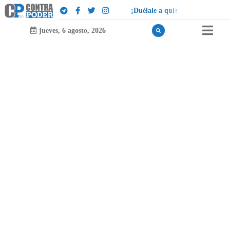
¡
D
u
é
l
a
l
e
a
q
u
i
e
n
l
e
d
u
e
l
a
!
jueves, 6 agosto, 2026