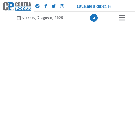
¡
D
u
é
l
a
l
e
a
q
u
i
e
n
l
e
d
u
e
l
a
!
viernes, 7 agosto, 2026