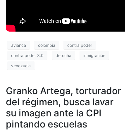
avianca
colombia
contra poder
contra poder 3.0
derecha
inmigración
venezuela
Granko Artega, torturador
del régimen, busca lavar
su imagen ante la CPI
pintando escuelas