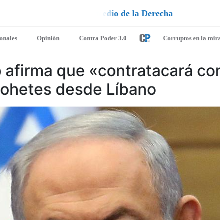
a
e
u
l
d
e
l
¡
D
u
é
l
a
l
e
a
q
u
i
e
n
ionales
Opinión
Contra Poder 3.0
Corruptos en la mir
ro afirma que «contratacará c
cohetes desde Líbano