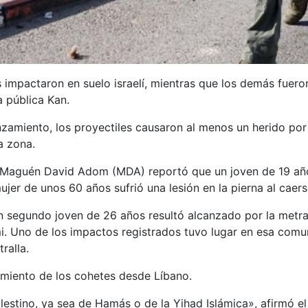
s impactaron en suelo israelí, mientras que los demás fueron
a pública Kan.
zamiento, los proyectiles causaron al menos un herido por m
a zona.
í Maguén David Adom (MDA) reportó que un joven de 19 año
jer de unos 60 años sufrió una lesión en la pierna al caers
n segundo joven de 26 años resultó alcanzado por la metra
i. Uno de los impactos registrados tuvo lugar en esa com
ralla.
nzamiento de los cohetes desde Líbano.
stino, ya sea de Hamás o de la Yihad Islámica», afirmó el