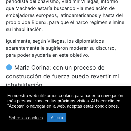
periodista del chavismo, Vladimir Villegas, informó
que Machado estaría buscando «la mediación de
embajadores europeos, latinoamericanos y hasta del
propio Joe Biden», para que el narco régimen elimine
su inhabilitación.
Igualmente, según Villegas, los diplomáticos
aparentemente le sugirieron moderar su discurso,
para poder ayudarla en este objetivo.
Maria Corina: con un proceso de
construcción de fuerza puedo revertir mi
inhabilitación.
En nuestra web utilizamos cookies para hacer tu navegación
más personalizada en tus próximas visitas. Al hacer clic en
“Cada persona y cada candidato está
"Aceptar" o navegar en la web, aceptas estas condiciones.
en su legítimo derecho de llegar a donde
Sobre las cookies
Acepto
quiera, yo me comprometo con los
venezolanos de llegar hasta el final”.