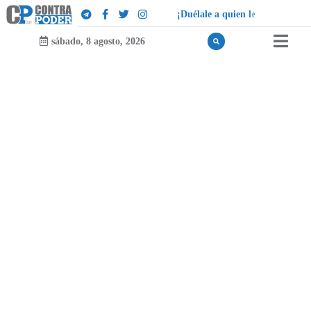
¡
D
u
é
l
a
l
e
a
q
u
i
e
n
l
e
d
u
e
l
a
!
sábado, 8 agosto, 2026