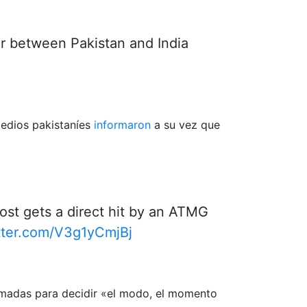
er between Pakistan and India
medios pakistaníes
informaron
a su vez que
ost gets a direct hit by an ATMG
itter.com/V3g1yCmjBj
Armadas para decidir «el modo, el momento