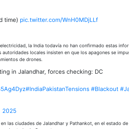
ed time)
pic.twitter.com/WnH0MDjLLf
electricidad, la India todavía no han confirmado estas in
s autoridades locales insisten en que los apagones se imp
tamientos de drones.
ting in Jalandhar, forces checking: DC
y85Ag4Dyz
#IndiaPakistanTensions
#Blackout
#J
, 2025
en las ciudades de Jalandhar y Pathankot, en el estado de