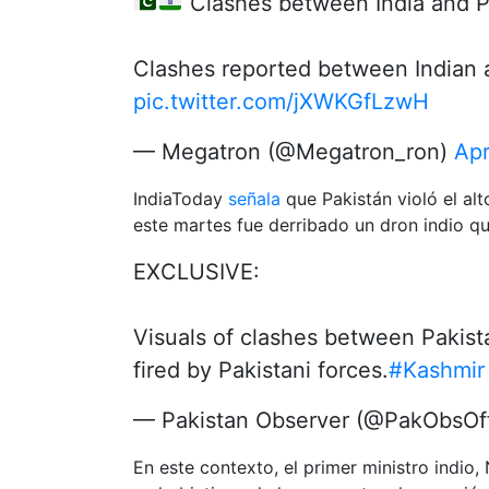
Clashes between India and P
Clashes reported between Indian a
pic.twitter.com/jXWKGfLzwH
— Megatron (@Megatron_ron)
Apr
IndiaToday
señala
que Pakistán violó el al
este martes fue derribado un dron indio qu
EXCLUSIVE:
Visuals of clashes between Pakista
fired by Pakistani forces.
#Kashmir
— Pakistan Observer (@PakObsOff
En este contexto, el primer ministro indio