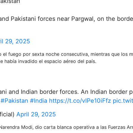
akistan
nd Pakistani forces near Pargwal, on the bord
il 29, 2025
to el fuego por sexta noche consecutiva, mientras que los 
e había invadido el espacio aéreo del país.
ni and Indian border forces. An Indian border p
#Pakistan
#India
https://t.co/vIPe10iFfz
pic.tw
icial)
April 29, 2025
, Narendra Modi, dio carta blanca operativa a las Fuerzas 