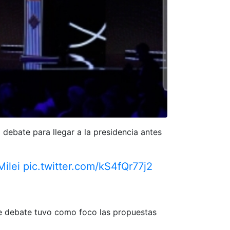
 debate para llegar a la presidencia antes
ilei
pic.twitter.com/kS4fQr77j2
te debate tuvo como foco las propuestas