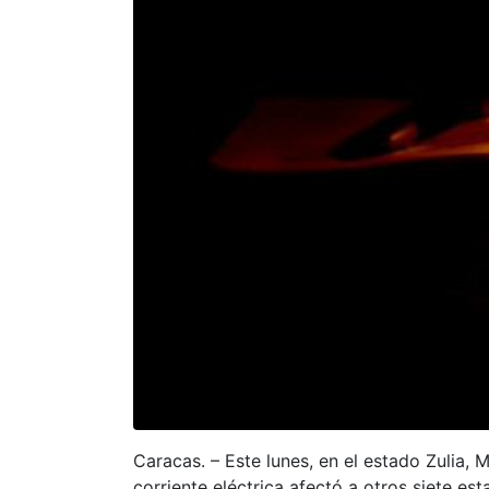
Caracas. – Este lunes, en el estado Zulia, 
corriente eléctrica afectó a otros siete est