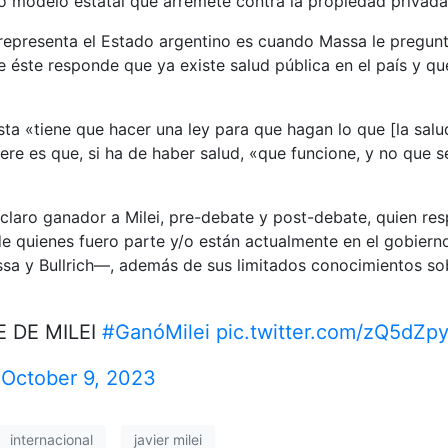
o modelo estatal que arremete contra la propiedad privada
presenta el Estado argentino es cuando Massa le pregunta
 éste responde que ya existe salud pública en el país y qu
ta «tiene que hacer una ley para que hagan lo que [la salud
iere es que, si ha de haber salud, «que funcione, y no que
claro ganador a Milei, pre-debate y post-debate, quien res
 de quienes fuero parte y/o están actualmente en el gobier
sa y Bullrich—, además de sus limitados conocimientos so
E DE MILEI
#GanóMilei
pic.twitter.com/zQ5dZpy
)
October 9, 2023
internacional
javier milei