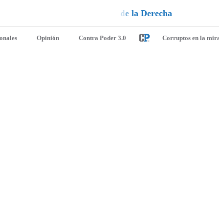
e
u
i
q
a
¡
D
u
é
l
a
l
e
ionales
Opinión
Contra Poder 3.0
Corruptos en la mir