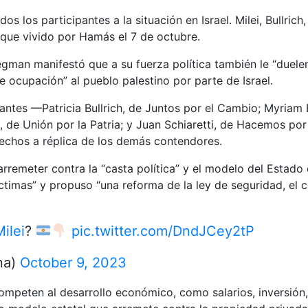
s los participantes a la situación en Israel. Milei, Bullric
ataque vivido por Hamás el 7 de octubre.
gman manifestó que a su fuerza política también le “duelen
e ocupación” al pueblo palestino por parte de Israel.
ntes —Patricia Bullrich, de Juntos por el Cambio; Myriam 
, de Unión por la Patria; y Juan Schiaretti, de Hacemos po
echos a réplica de los demás contendores.
arremeter contra la “casta política” y el modelo del Estado 
timas” y propuso “una reforma de la ley de seguridad, el có
ilei
?
pic.twitter.com/DndJCey2tP
na)
October 9, 2023
peten al desarrollo económico, como salarios, inversión, a