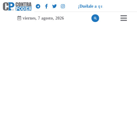
¡
D
u
é
l
a
l
e
a
q
u
i
e
n
l
e
d
u
e
l
a
!
viernes, 7 agosto, 2026