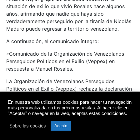
situación de exilio que vivió Rosales hace algunos
años, afirmando que nadie que haya sido
verdaderamente perseguido por la tiranía de Nicolás
Maduro puede regresar a territorio venezolano.
A continuación, el comunicado íntegro:
«Comunicado de la Organización de Venezolanos
Perseguidos Politicos en el Exilio (Veppex) en
respuesta a Manuel Rosales.
La Organización de Venezolanos Perseguidos
Politicos en el Exilio (Veppex) rechaza la declaración
expresada por el Gobernador del Zulia, Manuel
En nuestra web utilizamos cookies para hacer tu navegación
Rosales, dónde afirmo que todos tenemos una cuota
más personalizada en tus próximas visitas. Al hacer clic en
de responsabilidad en el éxodo de los venezolanos.
"Aceptar" o navegar en la web, aceptas estas condiciones.
La Organización considera irresponsable esta
Sobre las cookies
Acepto
declaración, ya que no se puede repartir por igual la
responsabilidad de la salida de los venezolanos del