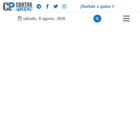
¡
D
u
é
l
a
l
e
a
q
u
i
e
n
l
e
d
u
e
l
a
!
sábado, 8 agosto, 2026