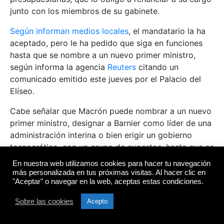
junto con los miembros de su gabinete.
Según informan medios locales
, el mandatario la ha
aceptado, pero le ha pedido que siga en funciones
hasta que se nombre a un nuevo primer ministro,
según informa la agencia
Reuters
citando un
comunicado emitido este jueves por el Palacio del
Elíseo.
Cabe señalar que Macrón puede nombrar a un nuevo
primer ministro, designar a Barnier como líder de una
administración interina o bien erigir un gobierno
tecnocrático, con un grupo de expertos, hasta que se
celebren nuevas elecciones, en julio de 2025.
En nuestra web utilizamos cookies para hacer tu navegación
más personalizada en tus próximas visitas. Al hacer clic en
Según fuentes del Elíseo, Macron nombrará pronto a
"Aceptar" o navegar en la web, aceptas estas condiciones.
un nuevo primer ministro. Estas personas señalan que
Sobre las cookies
Acepto
podría hacerlo antes del sábado, cuando se llevará a
cabo la reapertura de la catedral de Notre Dame de