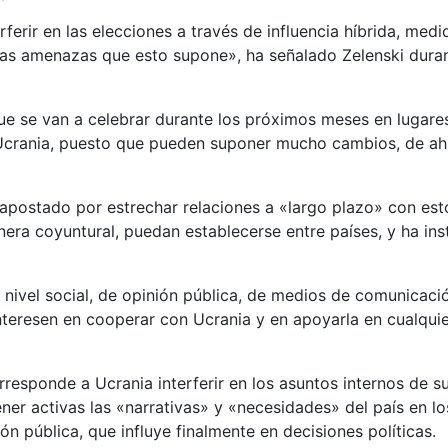
ferir en las elecciones a través de influencia híbrida, med
as amenazas que esto supone», ha señalado Zelenski dura
ue se van a celebrar durante los próximos meses en lugares
Ucrania, puesto que pueden suponer mucho cambios, de ahí 
 apostado por estrechar relaciones a «largo plazo» con est
anera coyuntural, puedan establecerse entre países, y ha in
nivel social, de opinión pública, de medios de comunicación
interesen en cooperar con Ucrania y en apoyarla en cualqu
rresponde a Ucrania interferir en los asuntos internos de s
ner activas las «narrativas» y «necesidades» del país en l
nión pública, que influye finalmente en decisiones políticas.