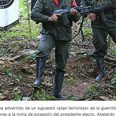
a advertido de un supuesto «plan terrorista» de la guerrill
ores a la toma de posesión del presidente electo, Abelardo d