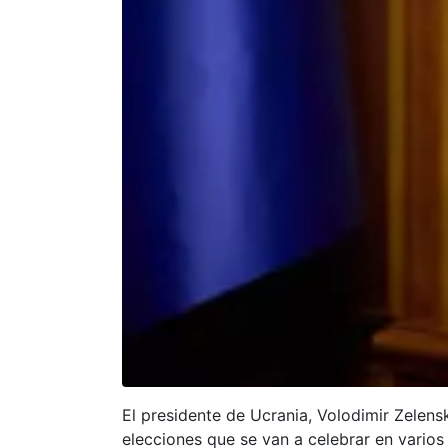
El presidente de Ucrania, Volodimir Zelensk
elecciones que se van a celebrar en varios