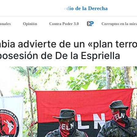
e
l
n
e
i
u
¡
D
u
é
l
a
l
e
a
q
ionales
Opinión
Contra Poder 3.0
Corruptos en la mir
bia advierte de un «plan terro
posesión de De la Espriella