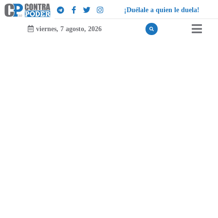
¡
D
u
é
l
a
l
e
a
q
u
i
e
n
l
e
d
u
e
l
a
!
viernes, 7 agosto, 2026