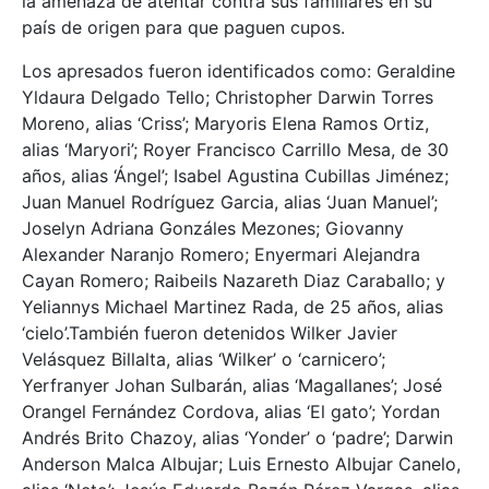
la amenaza de atentar contra sus familiares en su
país de origen para que paguen cupos.
Los apresados fueron identificados como: Geraldine
Yldaura Delgado Tello; Christopher Darwin Torres
Moreno, alias ‘Criss’; Maryoris Elena Ramos Ortiz,
alias ‘Maryori’; Royer Francisco Carrillo Mesa, de 30
años, alias ‘Ángel’; Isabel Agustina Cubillas Jiménez;
Juan Manuel Rodríguez Garcia, alias ‘Juan Manuel’;
Joselyn Adriana Gonzáles Mezones; Giovanny
Alexander Naranjo Romero; Enyermari Alejandra
Cayan Romero; Raibeils Nazareth Diaz Caraballo; y
Yeliannys Michael Martinez Rada, de 25 años, alias
‘cielo’.También fueron detenidos Wilker Javier
Velásquez Billalta, alias ‘Wilker’ o ‘carnicero’;
Yerfranyer Johan Sulbarán, alias ‘Magallanes’; José
Orangel Fernández Cordova, alias ‘El gato’; Yordan
Andrés Brito Chazoy, alias ‘Yonder’ o ‘padre’; Darwin
Anderson Malca Albujar; Luis Ernesto Albujar Canelo,