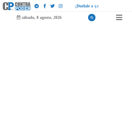
¡
D
u
é
l
a
l
e
a
q
u
i
e
n
l
e
d
u
e
l
a
!
sábado, 8 agosto, 2026