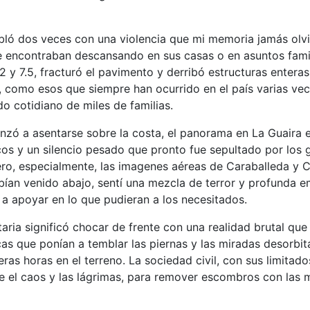
mbló dos veces con una violencia que mi memoria jamás olvi
se encontraban descansando en sus casas o en asuntos fami
 y 7.5, fracturó el pavimento y derribó estructuras entera
 como esos que siempre han ocurrido en el país varias vec
o cotidiano de miles de familias.
zó a asentarse sobre la costa, el panorama en La Guaira er
os y un silencio pesado que pronto fue sepultado por los gri
o, especialmente, las imagenes aéreas de Caraballeda y Cat
ían venido abajo, sentí una mezcla de terror y profunda em
a apoyar en lo que pudieran a los necesitados.
ia significó chocar de frente con una realidad brutal que lo
icas que ponían a temblar las piernas y las miradas desorb
ras horas en el terreno. La sociedad civil, con sus limita
tre el caos y las lágrimas, para remover escombros con las