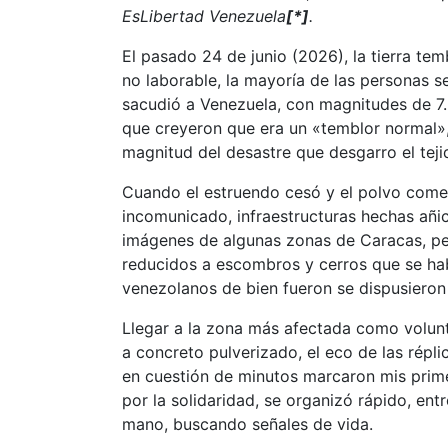
EsLibertad Venezuela
[*]
.
El pasado 24 de junio (2026), la tierra te
no laborable, la mayoría de las personas 
sacudió a Venezuela, con magnitudes de 7.2
que creyeron que era un «temblor normal»,
magnitud del desastre que desgarro el tejid
Cuando el estruendo cesó y el polvo comen
incomunicado, infraestructuras hechas añic
imágenes de algunas zonas de Caracas, per
reducidos a escombros y cerros que se hab
venezolanos de bien fueron se dispusieron 
Llegar a la zona más afectada como voluntar
a concreto pulverizado, el eco de las répl
en cuestión de minutos marcaron mis prime
por la solidaridad, se organizó rápido, en
mano, buscando señales de vida.