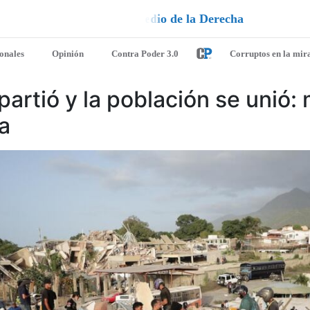
q
a
e
l
a
¡
D
u
é
l
ionales
Opinión
Contra Poder 3.0
Corruptos en la mir
 partió y la población se unió: 
a