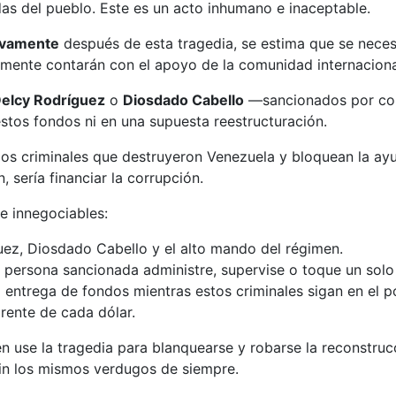
idas del pueblo. Este es un acto inhumano e inaceptable.
evamente
después de esta tragedia, se estima que se neces
amente contarán con el apoyo de la comunidad internaciona
elcy Rodríguez
o
Diosdado Cabello
—sancionados por corr
estos fondos ni en una supuesta reestructuración.
mos criminales que destruyeron Venezuela y bloquean la a
, sería financiar la corrupción.
 e innegociables:
ez, Diosdado Cabello y el alto mando del régimen.
r persona sancionada administre, supervise o toque un solo
 entrega de fondos mientras estos criminales sigan en el p
arente de cada dólar.
n use la tragedia para blanquearse y robarse la reconstruc
sin los mismos verdugos de siempre.