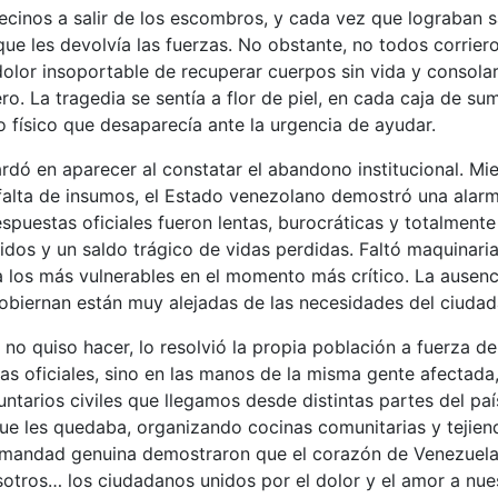
ecinos a salir de los escombros, y cada vez que lograban s
que les devolvía las fuerzas. No obstante, no todos corrier
 dolor insoportable de recuperar cuerpos sin vida y consol
o. La tragedia se sentía a flor de piel, en cada caja de su
 físico que desaparecía ante la urgencia de ayudar.
ardó en aparecer al constatar el abandono institucional. M
a falta de insumos, el Estado venezolano demostró una alar
spuestas oficiales fueron lentas, burocráticas y totalmente
idos y un saldo trágico de vidas perdidas. Faltó maquinaria
 los más vulnerables en el momento más crítico. La ausenci
gobiernan están muy alejadas de las necesidades del ciudad
no quiso hacer, lo resolvió la propia población a fuerza de
as oficiales, sino en las manos de la misma gente afectada,
luntarios civiles que llegamos desde distintas partes del p
e les quedaba, organizando cocinas comunitarias y tejiend
rmandad genuina demostraron que el corazón de Venezuela 
tros… los ciudadanos unidos por el dolor y el amor a nuestr