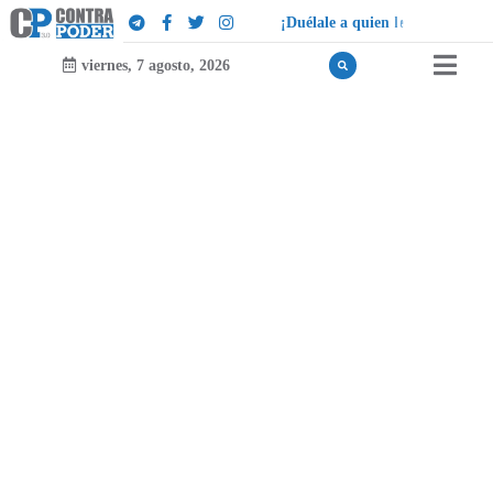
¡
D
u
é
l
a
l
e
a
q
u
i
e
n
l
e
d
u
e
l
a
!
viernes, 7 agosto, 2026