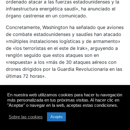
ordenado atacar a las fuerzas estadounidenses y la
infraestructura energética saudí», ha anunciado el
órgano castrense en un comunicado.
Concretamente, Washington ha señalado que aviones
de combate estadounidenses y saudíes han atacado
«múltiples instalaciones logísticas y de armamento»
de «los terroristas en el este de Irak», arguyendo a
renglón seguido que estos ataques son en
«respuesta» a los «más de 30 ataques aéreos con
drones dirigidos por la Guardia Revolucionaria en las
últimas 72 horas».
«Los ataques injustificados contra las fuerzas
estadounidenses no tuvieron éxito», ha defendido el
En nuestra web utilizamos cookies para hacer tu navegación
más personalizada en tus próximas visitas. Al hacer clic en
Mando Central instando a la Guardia Revolucionaria y
"Aceptar" o navegar en la web, aceptas estas condiciones.
a «sus grupos terroristas aliados» a «poner fin a
estos ataques para evitar respuestas militares por
Sobre las cookies
Acepto
parte de EE. UU.»